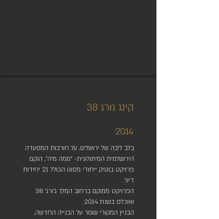
קינג גורג 38
2014
בלב ליבה של ירושלים, על חורבות המסעדה
הירושלמית המיתולוגית- "ממה מיה", הוקם
פרויקט בוטיק ייחודי מסוגו הכולל 21 יחידות
דיור.
הפרויקט ממוקם ברחוב המלך ג'ורג' 38
ואוכלס בשנת 2014.
הבניין המקורי שומר על הבנייה החדשה,