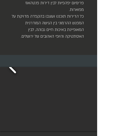
פרימיום יפהפיות לבין דירות פנטהאוז
מפוארות.
כל הדירות תוכננו ועוצבו בהקפדה מדויקת על
המפגש ההרמוני בין הגישה המודרנית
המאופיינת באיכות חיים גבוהה, לבין
האסתטיקה והיופי האהובים של ירושלים.