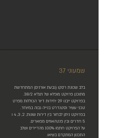
שמעוני 37
בלב שכונת רסקו (גבעת אורנים) המתחדשת
מתוכנן פרויקט מופלא של תמ"א 38/2.
בפרויקט ייבנו 29 יחידות דיור הכוללות מפרט
טכני עשיר וסטנדרט בנייה גבוה במיוחד.
בפרויקט ניתן לבחור בין דירות שונות; 2, 3, 4 ו
5 חדרים ובין פנטהאוזים מפוארים.
על הפרויקט חתמו 100% מהדיירים ושלב
התכנון המתקדם בשיאו.