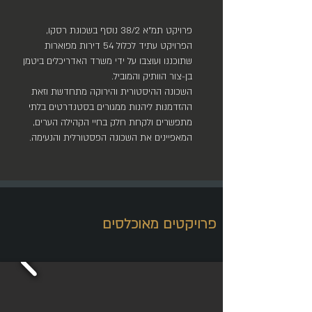
פרויקט תמ"א 38/2 נוסף בשכונת רסקו,
הפרויקט עתיד לכלול 54 דירות מפוארות
שתוכננו ועוצבו על ידי משרד האדריכלים ביטמן
בן-צור הוותיק והמוביל.
השכונה ההיסטורית והירוקה מתחדשת וזאת
ההזדמנות ליהנות ממגורים בסטנדרטים בלתי
מתפשרים ולקחת חלק בחיי הקהילה הערים,
המאפיינים את השכונה הפסטורלית והנעימה.
פרויקטים מאוכלסים