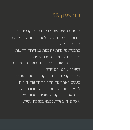
קורצאק 23
פרויקט תמ"א 38/2 בלב שכונת קריית יובל
הירוקה, באזור המיועד להתחדשות עירונית על
פי תכנית יובלים.
בתכנית מיועדות להיבנות 12 דירות חדשות,
מפוארות עם מפרט טכני עשיר.
הפרויקט ממוקם ברחוב שקט ואיכותי עם נוף
לפארק שקט ופסטורלי.
שכונת קריית יובל הוותיקה והחשובה, עוברת
בשנים האחרונות הליך התחדשות, הודות
לבנייה המחודשת ופיתוח התחבורה בה
ובהתאמה, הביקוש למגורים בשכונה מצד
אוכלוסייה צעירה, נמצא במגמת עלייה.