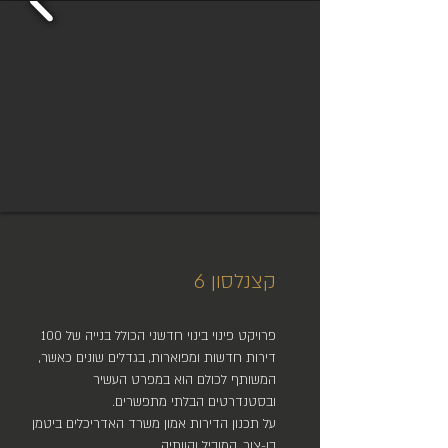
קצנלסון 6
פרויקט פינוי בינוי חדשני הכולל בנייה של 100
דירות חדשות ומפוארות, בגדלים שונים כאשר,
המשותף לכולם הוא במפרט העשיר
ובסטנדרטים הבלתי מתפשרים.
על תכנון הדירות אמון משרד האדריכלים ביטמן
בן-צור, המוביל והוותיק.