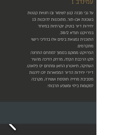
עמינדב 1
על גבי מבנה קטן לשימור ובו חנויות קטנות
בשכונת אבו-תור, מתוכננות להיבנות 13
יחידות דיור בוטיק יוקרתיות במיוחד
בפרויקט תמ"א 38/2.
התוכנית נמצאת בימים אלו בהליכי רישוי
מתקדמים.
הפרויקט ממוקם בסמוך למתחם התחנה
ולקו הרכבת הקלה, מרחק הליכה מהעיר
העתיקה, תיאטרון החאן ומתחם יס פלאנט.
דיירי יחידות הדיור המפוארות יזכו ליהנות
מסביבת מחייה תוססת ועשירה, מקרבה
למקומות בילוי ומשפע תרבותי.