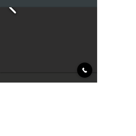
קצנלסון 6
פרויקט פינוי בינוי חדשני הכולל בנייה של
100 דירות חדשות ומפוארות, בגדלים שונים
כאשר, המשותף לכולם הוא במפרט העשיר
ובסטנדרטים הבלתי מתפשרים.
על תכנון הדירות אמון משרד האדריכלים
ביטמן בן-צור, המוביל והוותיק.