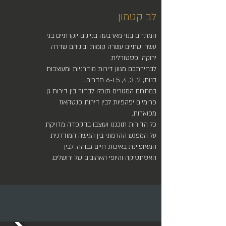
לב קטמון
המתחם בנוי מארבעה בניינים יוקרתיים בני
עשר ושתיים עשרה קומות וביניהם שדרה
ירוקה ופסטורלית.
לבחירתכם מגוון דירות מודרניות ומעוצבות
בנות; 2, 3, 4, 5 ו-6 חדרים.
במתחם המגורים תוכלו לבחור בין דירות גן
פרימיום יפהפיות לבין דירות פנטהאוז
מפוארות.
כל הדירות תוכננו ועוצבו בהקפדה מדויקת
על המפגש ההרמוני בין הגישה המודרנית
המאופיינת באיכות חיים גבוהה, לבין
האסתטיקה והיופי האהובים של ירושלים.